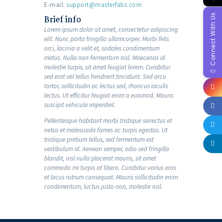
E-mail:
support@masterfabs.com
Connect With Us
Brief info
Lorem ipsum dolor sit amet, consectetur adipiscing
elit. Nunc porta fringilla ullamcorper. Morbi felis
orci, lacinia a velit et, sodales condimentum
metus. Nulla non fermentum nisl. Maecenas id
molestie turpis, sit amet feugiat lorem. Curabitur
sed erat vel tellus hendrerit tincidunt. Sed arcu
tortor, sollicitudin ac lectus sed, rhoncus iaculis
lectus. Ut efficitur feugiat enim a euismod. Mauris
suscipit vehicula imperdiet.
Pellentesque habitant morbi tristique senectus et
netus et malesuada fames ac turpis egestas. Ut
tristique pretium tellus, sed fermentum est
vestibulum id. Aenean semper, odio sed fringilla
blandit, nisl nulla placerat mauris, sit amet
commodo mi turpis at libero. Curabitur varius eros
et lacus rutrum consequat. Mauris sollicitudin enim
condimentum, luctus justo non, molestie nisl.