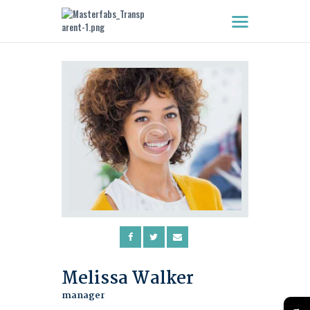
HOME
ABOUT US
WINDOWS
DOORS
FEATURES
CLIENTS
CONTACT US
Melissa Walker
manager
→