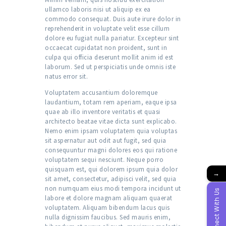
ullamco laboris nisi ut aliquip ex ea
commodo consequat. Duis aute irure dolor in
reprehenderit in voluptate velit esse cillum
dolore eu fugiat nulla pariatur. Excepteur sint
occaecat cupidatat non proident, sunt in
culpa qui officia deserunt mollit anim id est
laborum. Sed ut perspiciatis unde omnis iste
natus error sit.
Voluptatem accusantium doloremque
laudantium, totam rem aperiam, eaque ipsa
quae ab illo inventore veritatis et quasi
architecto beatae vitae dicta sunt explicabo.
Nemo enim ipsam voluptatem quia voluptas
sit aspernatur aut odit aut fugit, sed quia
consequuntur magni dolores eos qui ratione
voluptatem sequi nesciunt. Neque porro
quisquam est, qui dolorem ipsum quia dolor
→
sit amet, consectetur, adipisci velit, sed quia
non numquam eius modi tempora incidunt ut
Connect With Us
labore et dolore magnam aliquam quaerat
voluptatem. Aliquam bibendum lacus quis
nulla dignissim faucibus. Sed mauris enim,