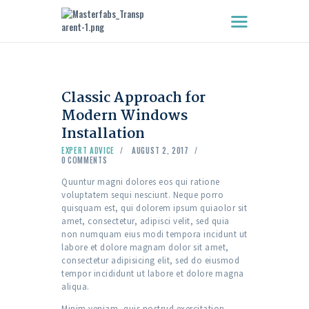
HOME
Classic Approach for
ABOUT US
Modern Windows
WINDOWS
Installation
DOORS
EXPERT ADVICE
AUGUST 2, 2017
FEATURES
0
COMMENTS
CLIENTS
Quuntur magni dolores eos qui ratione
CONTACT US
voluptatem sequi nesciunt. Neque porro
quisquam est, qui dolorem ipsum quiaolor sit
amet, consectetur, adipisci velit, sed quia
non numquam eius modi tempora incidunt ut
labore et dolore magnam dolor sit amet,
consectetur adipisicing elit, sed do eiusmod
tempor incididunt ut labore et dolore magna
aliqua.
Minim veniam, quis nostrud exercitation